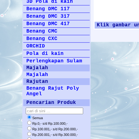
3D Pola di kain
Benang DMC 117
Benang DMC 317
Benang DMC 417
Klik gambar u
Benang CMC
Benang CXC
ORCHID
Pola di kain
Perlengkapan Sulam
Majalah
Majalah
Rajutan
Benang Rajut Poly
Angel
Pencarian Produk
Semua
Rp.0,- s/d Rp.100.000,-
Rp.100.001,- s/d Rp.200.000,-
Rp.200.001,- s/d Rp.300.000,-