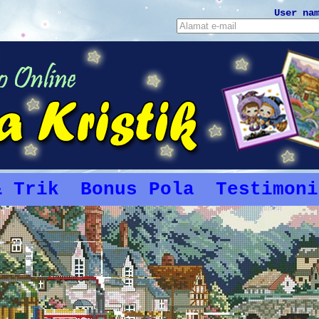
User na
& Trik
Bonus Pola
Testimoni