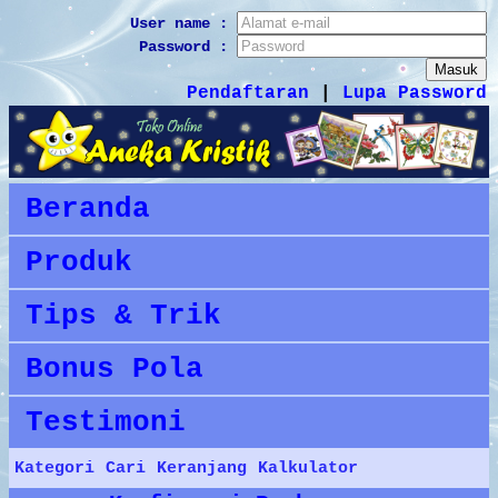
User name :
Password :
Pendaftaran
|
Lupa Password
Beranda
Produk
Tips & Trik
Bonus Pola
Testimoni
Kategori
Cari
Keranjang
Kalkulator