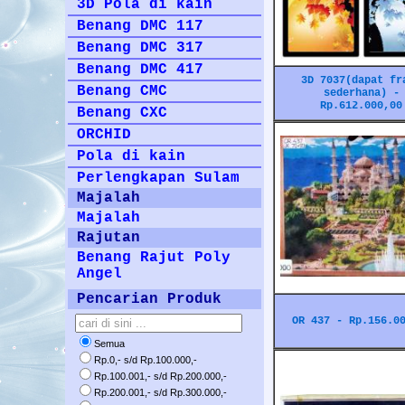
3D Pola di kain
Benang DMC 117
Benang DMC 317
Benang DMC 417
3D 7037(dapat fr
Benang CMC
sederhana) -
Rp.612.000,00
Benang CXC
ORCHID
Pola di kain
Perlengkapan Sulam
Majalah
Majalah
Rajutan
Benang Rajut Poly
Angel
Pencarian Produk
OR 437 - Rp.156.0
Semua
Rp.0,- s/d Rp.100.000,-
Rp.100.001,- s/d Rp.200.000,-
Rp.200.001,- s/d Rp.300.000,-