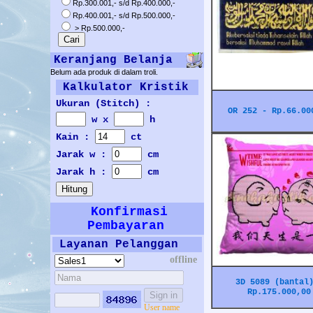
Rp.300.001,- s/d Rp.400.000,-
Rp.400.001,- s/d Rp.500.000,-
> Rp.500.000,-
Keranjang Belanja
Belum ada produk di dalam troli.
Kalkulator Kristik
Ukuran (Stitch) :
OR 252 - Rp.66.00
w x
h
Kain :
ct
Jarak w :
cm
Jarak h :
cm
Konfirmasi
Pembayaran
Layanan Pelanggan
offline
3D 5089 (bantal
Rp.175.000,00
User name