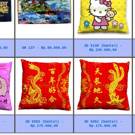
3D 5138 (bantal) -
0,00
OR 137 - Rp.90.000,00
Rp.230.000,00
) -
3D 5083 (bantal) -
3D 5082 (bantal) -
Rp.175.000,00
Rp.175.000,00