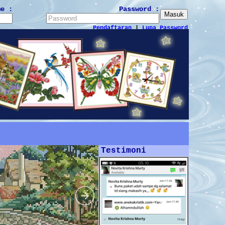
me :
Password :
Pendaftaran
|
Lupa Password
Testimoni