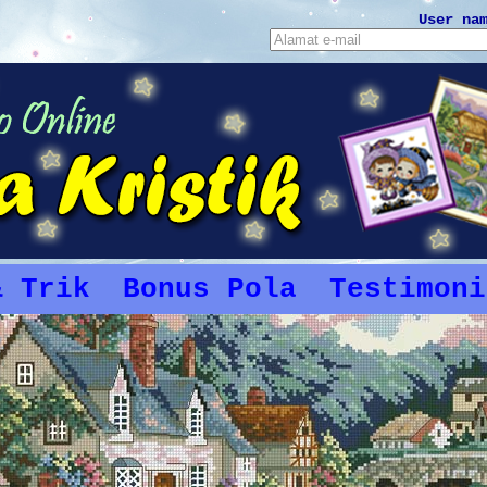
User na
& Trik
Bonus Pola
Testimoni