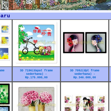
baru
ame
3D 7196(dapat frame
3D 7092(dpt frame
sederhana) -
sederhana) -
Rp.175.000,00
Rp.346.000,00