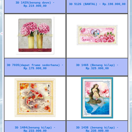
3D 1429(benang dove) -
3D 5126 (BANTAL) - Rp.198.000,00
Rp.219.000,00
3D 7035(dapat frame sederhana) -
3D 1465 (Benang kilap) -
Rp.175.000,00
Rp.325.000,00
3D 1484(benang kilap) -
3D 1438 (benang kilap) -
Rp.233.000,00
Rp.235.000,00