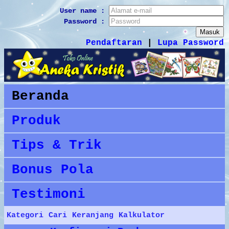
User name :
Password :
Pendaftaran
|
Lupa Password
Beranda
Produk
Tips & Trik
Bonus Pola
Testimoni
Kategori
Cari
Keranjang
Kalkulator