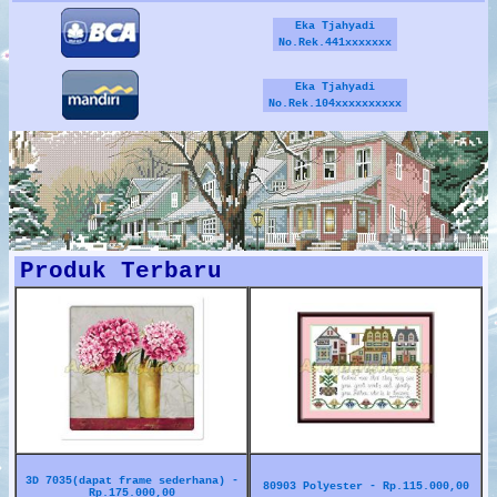
Eka Tjahyadi
No.Rek.441xxxxxxx
Eka Tjahyadi
No.Rek.104xxxxxxxxxx
Produk Terbaru
3D 7035(dapat frame sederhana) -
80903 Polyester - Rp.115.000,00
Rp.175.000,00