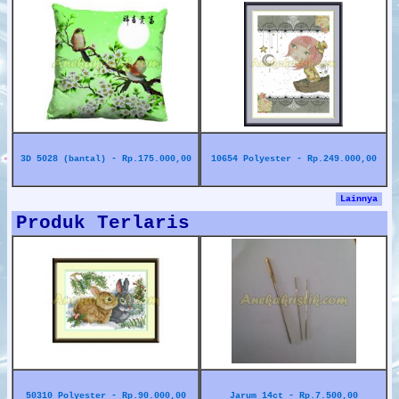
3D 5028 (bantal) - Rp.175.000,00
10654 Polyester - Rp.249.000,00
Lainnya
Produk Terlaris
50310 Polyester - Rp.90.000,00
Jarum 14ct - Rp.7.500,00