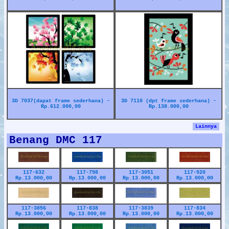
3D 7037(dapat frame sederhana) -
3D 7110 (dpt frame sederhana) -
Rp.612.000,00
Rp.138.000,00
Lainnya
Benang DMC 117
117-632
117-798
117-3051
117-920
Rp.13.000,00
Rp.13.000,00
Rp.13.000,00
Rp.13.000,00
117-3856
117-838
117-3839
117-834
Rp.13.000,00
Rp.13.000,00
Rp.13.000,00
Rp.13.000,00